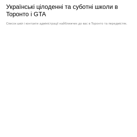
Українські цілоденні та суботні школи в
Торонто і GTA
Список шкіл і контакти адміністрації найближчих до вас в Торонто та передмістях.