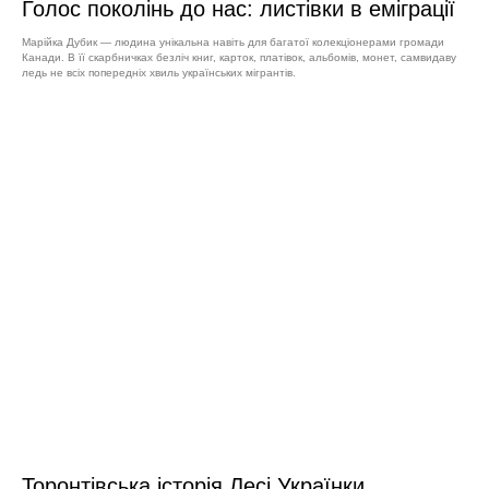
Голос поколінь до нас: листівки в еміграції
Марійка Дубик — людина унікальна навіть для багатої колекціонерами громади
Канади. В її скарбничках безліч книг, карток, платівок, альбомів, монет, самвидаву
ледь не всіх попередніх хвиль українських мігрантів.
Торонтівська історія Лесі Українки