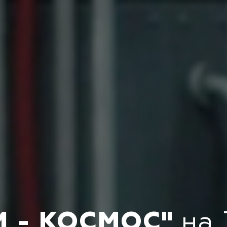
И - КОСМОС"
на 