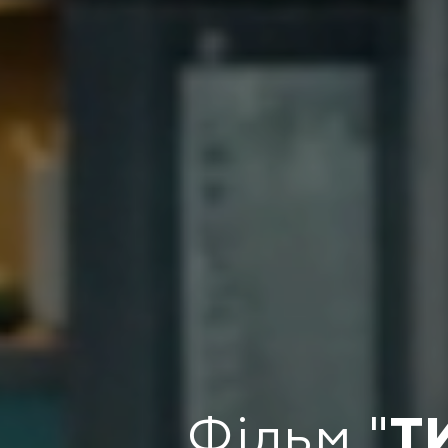
Т
Фільм "