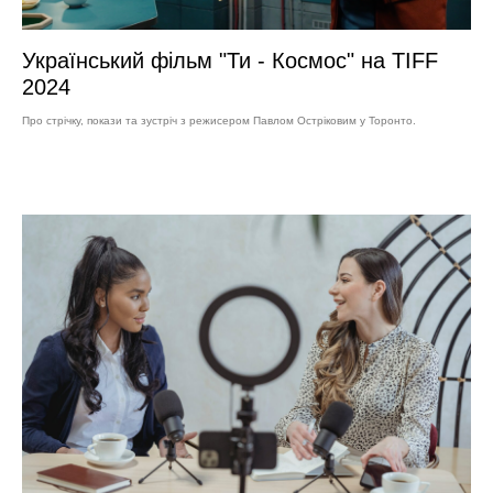
Український фільм "Ти - Космос" на TIFF
2024
Про стрічку, покази та зустріч з режисером Павлом Остріковим у Торонто.