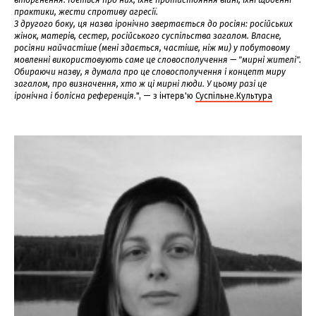
вторгнення. Ідеться про них, їхнє протистояння війні, їхні щоденні
практики, жести спротиву агресії.
З другого боку, ця назва іронічно звертається до росіян: російських
жінок, матерів, сестер, російського суспільства загалом. Власне,
росіяни найчастіше (мені здається, частіше, ніж ми) у побутовому
мовленні використовують саме це словосполучення — "мирні жителі".
Обираючи назву, я думала про це словосполучення і концепт миру
загалом, про визначення, хто ж ці мирні люди. У цьому разі це
іронічна і болісна референція.
", — з інтерв'ю
Суспільне.Культура