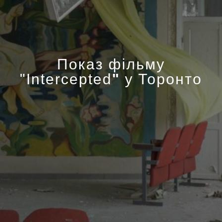
Показ фільму
"Intercepted
"
у Торонто