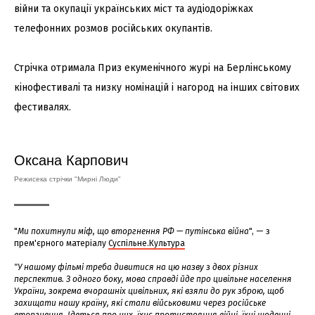
війни та окупації українських міст та аудіодоріжках
телефонних розмов російських окупантів.
Стрічка отримала Приз екуменічного журі на Берлінському
кінофестивалі та низку номінацій і нагород на інших світових
фестивалях.
Оксана Карпович
Режисека стрічки "Мирні Люди"
"
Ми похитнули міф, що вторгнення РФ — путінська війна
", — з
прем'єрного матеріалу
Суспільне.Культура
"У нашому фільмі треба дивитися на цю назву з двох різних
перспектив. З одного боку, мова справді йде про цивільне населення
України, зокрема вчорашніх цивільних, які взяли до рук зброю, щоб
захищати нашу країну, які стали військовими через російське