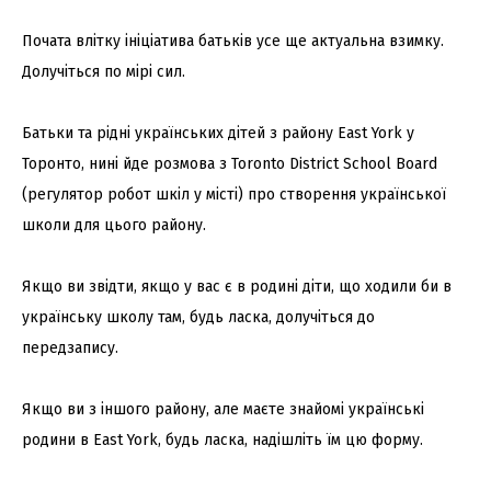
Почата влітку ініціатива батьків усе ще актуальна взимку.
Долучіться по мірі сил.
Батьки та рідні українських дітей з району East York у
Торонто, нині йде розмова з Toronto District School Board
(регулятор робот шкіл у місті) про створення української
школи для цього району.
Якщо ви звідти, якщо у вас є в родині діти, що ходили би в
українську школу там, будь ласка, долучіться до
передзапису.
Якщо ви з іншого району, але маєте знайомі українські
родини в East York, будь ласка, надішліть їм цю форму.