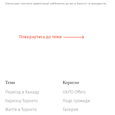
Список шкіл і контакти адміністрації найближчих до вас в Торонто та передмістях.
Повернутись до теми
Теми
Корисне
Переїзд в Канаду
UkrTO Offers
Українці Торонто
Події громади
Життя в Торонто
Галерея