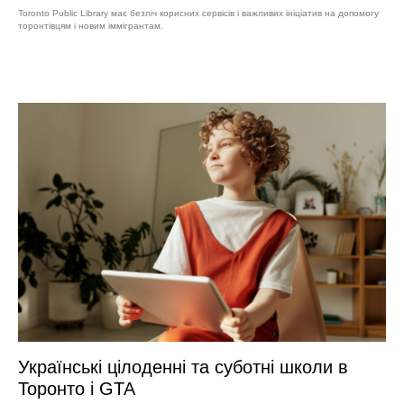
Toronto Public Library має безліч корисних сервісів і важливих ініціатив на допомогу
торонтівцям і новим іммігрантам.
Українські цілоденні та суботні школи в
Торонто і GTA