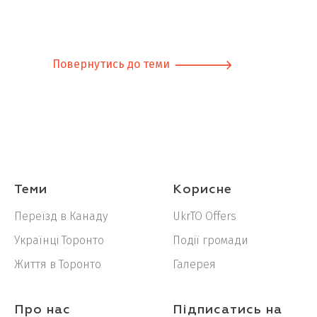
Повернутись до теми
Теми
Корисне
Переїзд в Канаду
UkrTO Offers
Українці Торонто
Події громади
Життя в Торонто
Галерея
Про нас
Підписатись на