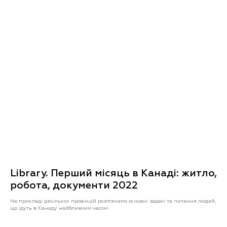
Library. Перший місяць в Канаді: житло,
робота, документи 2022
На прикладі декількох провінцій розглянемо основні задачі та питання людей,
що їдуть в Канаду найближчим часом.