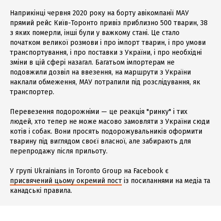
Наприкінці червня 2020 року на борту авікомпанії МАУ
прямий рейс Київ-Торонто привіз приблизно 500 тварин, 38
з яких померли, інші були у важкому стані. Це стало
початком великої розмови і про імпорт тварин, і про умови
транспортування, і про поставки з України, і про необхідні
зміни в цій сфері назагал. Багатьом імпортерам не
подовжили дозвіл на ввезення, на маршрути з України
наклали обмеження, МАУ потрапили під розслідування, як
транспортер.
Перевезення подорожніми — це реакція "ринку" і тих
людей, хто тепер не може масово замовляти з України сюди
котів і собак. Вони просять подорожувальників оформити
тварину під виглядом своєї власної, але забирають для
перепродажу після прильоту.
У групі Ukrainians in Toronto Group на Facebook є
присвячений цьому окремий пост
із посиланнями на медіа та
канадські правила.