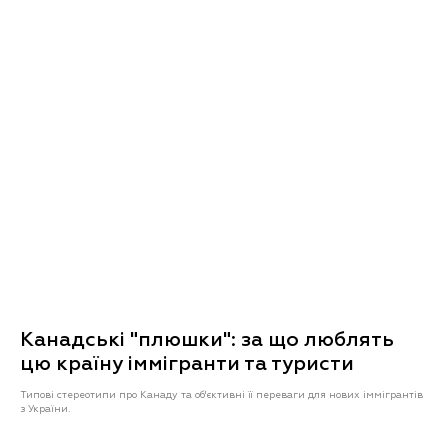
Канадські "плюшки": за що люблять
цю країну іммігранти та туристи
Типові стереотипи про Канаду та об'єктивні її переваги для нових іммігрантів
з України.