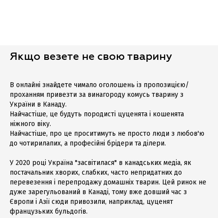
Якщо везете не свою тварину
В онлайні знайдете чимало оголошень із пропозицією/
проханням привезти за винагороду комусь тварину з
України в Канаду.
Найчастіше, це будуть породисті цуценята і кошенята
ніжного віку.
Найчастіше, про це проситимуть не просто люди з любов'ю
до чотирилапих, а професійні брідери та ділери.
У 2020 році Україна "засвітилася" в канадських медіа, як
постачальник хворих, слабких, часто непридатних до
перевезення і перепродажу домашніх тварин. Цей ринок не
дуже зарегульований в Канаді, тому вже довший час з
Європи і Азії сюди привозили, наприклад, цуценят
французьких бульдогів.