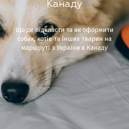
Канаду
Що де підкласти та як оформити
собак, котів та інших тварин на
маршруті з України в Канаду