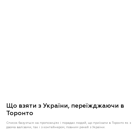
Що взяти з України, переїжджаючи в
Торонто
Список базується на пропозиціях і порадах людей, що приїхали в Торонто як з
двома валізами, так і з контейнером, повним речей з України.