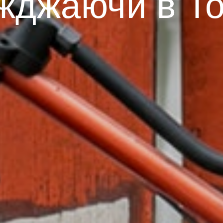
жджаючи в Т