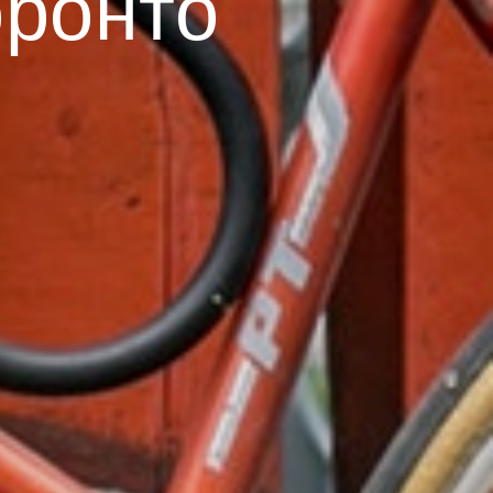
оронто