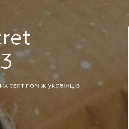
ret
23
х свят поміж українців