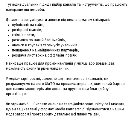
Тут індивідуальний підхід і підбір каналів та інструментів, що працюють
найкраще під потреби.
Де можна розуміщувати анонси під цим форматом співпраці:
публікації на сайті,
розіграші квитків,
спільні пости,
розсилка по нашій базі імейлів,
анонси в групах з тегом усіх учасників
поширення на майданчиках партнерів,
роздача листівок на оффлайн-подіях.
Найкраще працює для промо-кампаній у місяць або довше, дає
можливість охопити різні майданчик.
У медіа-партнерстві, залежно від інтенсивності кампанії, ми
розраховуємо на лого UkrTO на промо-матеріалах, квитковий бартер
для наших волонтерів або донат на дружню нам благодійну
організацію.
Як отримати? — Вислати анонс на team@ukrtocommunicty.ca і вказати,
що ви зацікавлені у форматі Media Partnership, зідзвонитися з нашим
модератором і проговорити детально всі плани та ідеї.