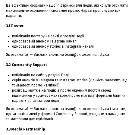
Це ефективні формати нашої підтримки для подій, які хочуть отримати
максимальне охоплення і системне промо. Наразі пропонуємо три
варіанти:
3.1 Poster
публікація постеру на сайті у розділі Події
одноразовий анонс у Telegram-каналі
одноразовий анонс у stories в Instagram-каналі
Як отримати? — Вислати анонс на team@ukrtocommunicty.ca
3.2 Community Support
публікація на сайті у розділі Події
серія анонсів у Telegram та Instagram stories (кількість залежить від
тривалості промо-кампанії)
розіграш квитків на подію з промо окремим постом серед
підписників у соцмережах і крос-промо між платформами (квитки
надають організатори події)
Як отримати? — Вислати анонс на team@ukrtocommunicty.ca і вказати,
що ви зацікавлені у форматі Community Support, узгодити з нами дати
та матеріали для публікації.
3.3 Media Partnership