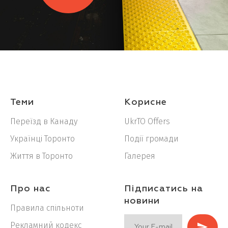
Теми
Корисне
Переїзд в Канаду
UkrTO Offers
Українці Торонто
Події громади
Життя в Торонто
Галерея
Про нас
Підписатись на
новини
Правила спільноти
Рекламний кодекс