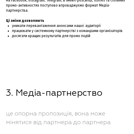
на Facebook, Instagram, Telegram, в імейл-розсилці, stories та спільних
промо-активностях поступово впроваджуємо формат Медіа-
партнерства.
Ці зміни дозволяють
уникати перевантаження анонсами нашої аудиторії
працювати у системному партнерстві з командами організаторів
досягати кращих результатів для промо подій
3. Медіа-партнерство
це опорна пропозиція, вона може
мінятися від партнера до партнера