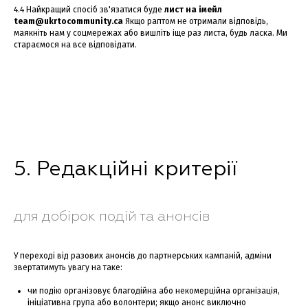
4.4 Найкращий спосіб зв'язатися буде
лист на імейл
team@ukrtocommunity.ca
Якщо раптом не отримали відповідь,
маякніть нам у соцмережах або вишліть іще раз листа, будь ласка. Ми
стараємося на все відповідати.
5. Редакційні критерії
для добірок подій та анонсів
У переході від разових анонсів до партнерських кампаній, адміни
звертатимуть увагу на таке:
чи подію організовує благодійна або некомерційна організація,
ініціативна група або волонтери; якщо анонс виключно