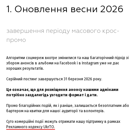
1. Оновлення весни 2026
завершення періоду масового крос-
промо
Алгоритми соцмереж вкотре змінилися та наш багаторічний підхід зі
збором анонсів в альбоми на Facebook і в Instagram уже не дає
хороших результатів.
Серійний постинг завершується 31 березня 2026 року.
Це означає, що для розміщення анонсу нашими адмінами
потрібно заздалегідь узгодити формат і дати.
Промо благодійних подій, як і раніше, залишається безоплатним або
бартером на квитки для нашої аудиторії та волонтерів.
Суто комерційні події можуть отримати нашу підтримку в рамках
Рекламного кодексу UkrTO.