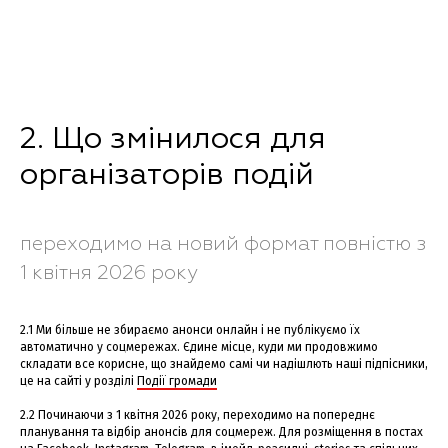
2. Що змінилося для
організаторів подій
переходимо на новий формат повністю з
1 квітня 2026 року
2.1 Ми більше не збираємо анонси онлайн і не публікуємо їх
автоматично у соцмережах. Єдине місце, куди ми продовжимо
складати все корисне, що знайдемо самі чи надішлють наші підпісники,
це на сайті у розділі
Події громади
2.2 Починаючи з 1 квітня 2026 року, переходимо на попереднє
планування та відбір анонсів для соцмереж. Для розміщення в постах