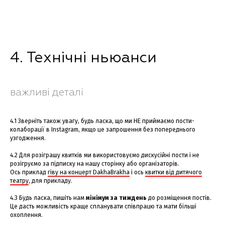
4. Технічні ньюанси
важливі деталі
4.1 Зверніть також увагу, будь ласка, що ми НЕ приймаємо пости-
колаборації в Instagram, якщо це запрошення без попереднього
узгодження.
4.2 Для розіграшу квитків ми використовуємо дискусійні пости і не
розігруємо за підписку на нашу сторінку або організаторів.
Ось приклад
гіву на концерт DakhaBrakha
і ось
квитки від дитячого
театру
, для прикладу.
4.3 Будь ласка, пишіть нам
мінімум за тиждень
до розміщення постів.
Це дасть можливість краще спланувати співпрацю та мати більші
охоплення.