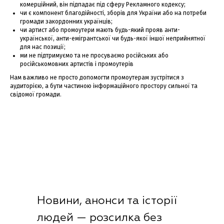
комерційний, він підпадає під сферу Рекламного кодексу;
чи є компонент благодійності, зборів для України або на потреби
громади закордонних українців;
чи артист або промоутери мають будь-який прояв анти-
української, анти-емігрантської чи будь-якої іншої неприйнятної
для нас позиції;
ми не підтримуємо та не просуваємо російських або
російськомовних артистів і промоутерів
Нам важливо не просто допомогти промоутерам зустрітися з
аудиторією, а бути частиною інформаційного простору сильної та
свідомої громади.
Новини, анонси та історії
людей — розсилка без