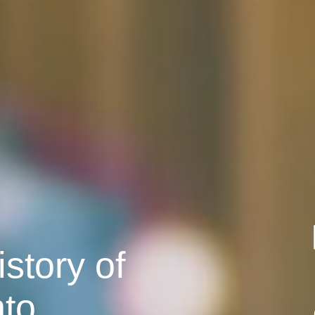
story of
nto