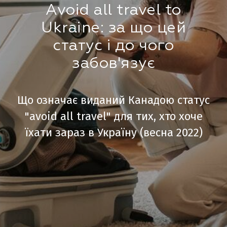
Avoid all travel to
Ukraine: за що цей
статус і до чого
забов'язує
Що означає виданий Канадою статус
"avoid all travel" для тих, хто хоче
їхати зараз в Україну (весна 2022)