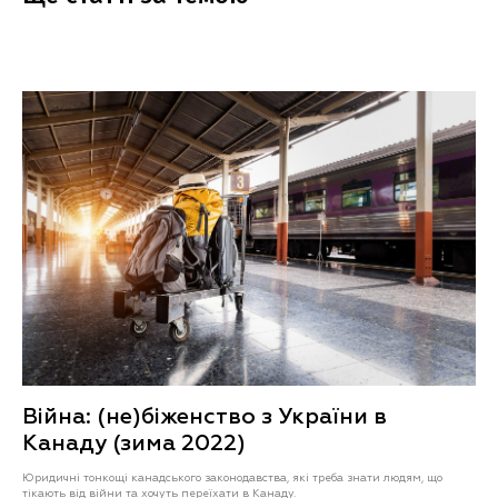
Війна: (не)біженство з України в
Канаду (зима 2022)
Юридичні тонкощі канадського законодавства, які треба знати людям, що
тікають від війни та хочуть переїхати в Канаду.