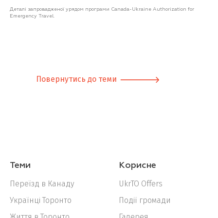
Деталі запровадженої урядом програми Canada-Ukraine Authorization for
Emergency Travel.
Повернутись до теми
Теми
Корисне
Переїзд в Канаду
UkrTO Offers
Українці Торонто
Події громади
Життя в Торонто
Галерея