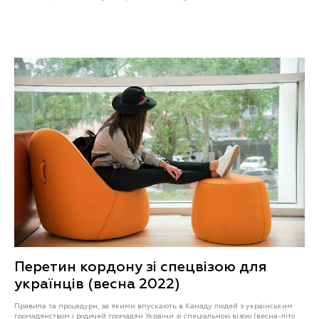
Перетин кордону зі спецвізою для
українців (весна 2022)
Правила та процедури, за якими впускають в Канаду людей з українським
громадянством і родичей громадян України зі спеціальною візою (весна-літо